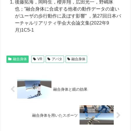
後藤拓海，岡時生，櫻井翔，広田光一，野嶋琢
也；”融合身体に合成する他者の動作データの違い
がユーザの歩行動作に及ぼす影響” ，第27回日本バ
ーチャルリアリティ学会大会論文集(2022年9
月)1C5-1
融合身体
VR
アバタ
融合身体
融合身体と鏡の効果
融合身体を用いたスポーツ