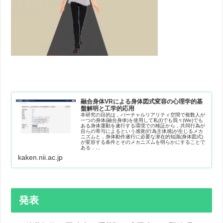
融合身体VRによる身体図式変容の心理学的基
盤解明と工学的応用
本研究の目的は，バーチャルリアリティ空間で複数人が
一つの身体(融合身体)を使用して私(I)でも我々(We)でも
ある身体運動を遂行する環境での検証から，共同行為が
自らの寄与によるという感覚(行為主体感)が生じるメカ
ニズムと，身体動作遂行に必要な潜在的知識(身体図式)
が変容する条件とそのメカニズムを明らかにすることで
ある．...
kaken.nii.ac.jp
発表